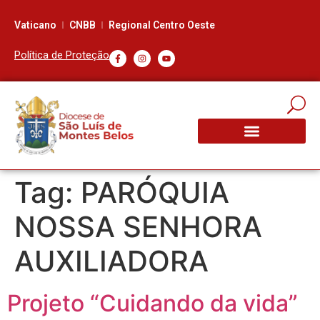
Vaticano
CNBB
Regional Centro Oeste
Política de Proteção
Tag:
PARÓQUIA
NOSSA SENHORA
AUXILIADORA
Projeto “Cuidando da vida”