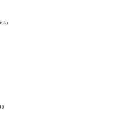
istã
tã