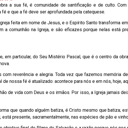
ra a sua fé, é comunidade de santificação e de culto. Com 
a fé e que a fé deve ser aprofundada pela catequese.
greja feita em nome de Jesus, e o Espírito Santo transforma em
 a comunhão na Igreja, e são eficazes porque nelas está pres
 e, em particular, do Seu Mistério Pascal, que é o centro da obr
nova.
 com reverência e alegria. Toda vez que fazemos memória de J
l de nossa fé é atualizado: acontece para nós e em nós, hoje, aq
ão de vida com Deus e os irmãos. Por isso, a Igreja jamais dei
orma que quando alguém batiza, é Cristo mesmo que batiza; es
s; está presente, sacramentalmente, nas espécies de pão e vinh
 objetivo final do Plano de Salvação e a razão porque nós nos r