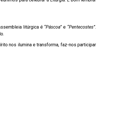
assembleia litúrgica é
“Páscoa”
e
“Pentecostes”
.
o.
ito nos ilumina e transforma, faz-nos participar