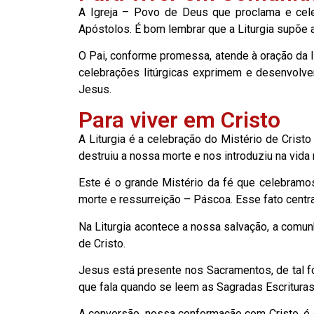
A Igreja – Povo de Deus que proclama e celeb
Apóstolos. É bom lembrar que a Liturgia supõe 
O Pai, conforme promessa, atende à oração da I
celebrações litúrgicas exprimem e desenvolvem
Jesus.
Para viver em Cristo
A Liturgia é a celebração do Mistério de Cristo
destruiu a nossa morte e nos introduziu na vida 
Este é o grande Mistério da fé que celebramos
morte e ressurreição – Páscoa. Esse fato centra
Na Liturgia acontece a nossa salvação, a comunh
de Cristo.
Jesus está presente nos Sacramentos, de tal f
que fala quando se leem as Sagradas Escritura
A conversão, nossa conformação com Cristo, é o