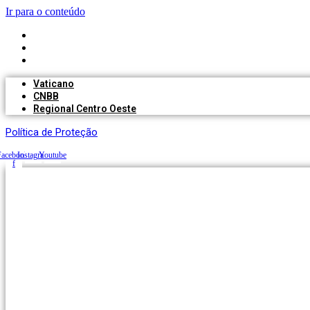
Ir para o conteúdo
Vaticano
CNBB
Regional Centro Oeste
Vaticano
CNBB
Regional Centro Oeste
Política de Proteção
Facebook-
Instagram
Youtube
f