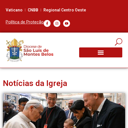
Vaticano
CNBB
Regional Centro Oeste
Política de Proteção
Notícias da Igreja