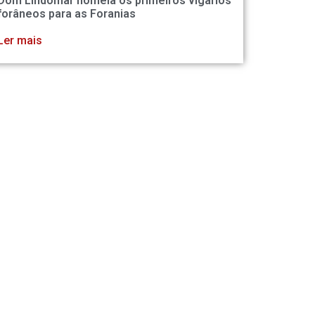
Dom Lindomar nomeia os primeiros vigários
forâneos para as Foranias
Ler mais