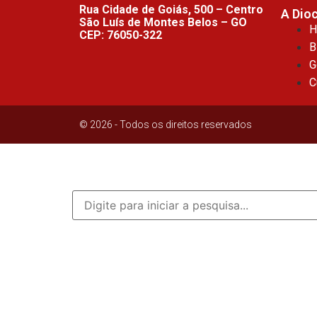
Rua Cidade de Goiás, 500 – Centro
A Dio
São Luís de Montes Belos – GO
H
CEP: 76050-322
B
G
C
© 2026 - Todos os direitos reservados