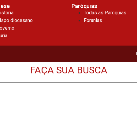
cese
Paróquias
istória
Todas as Paróquias
ispo diocesano
Foranias
overno
úria
FAÇA SUA BUSCA