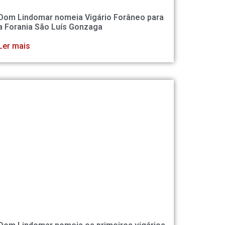
Dom Lindomar nomeia Vigário Forâneo para
a Forania São Luís Gonzaga
Ler mais