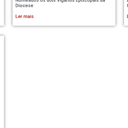
Nomeados os dois Vigários Episcopais da
Diocese
Ler mais