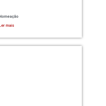
Nomeação
Ler mais